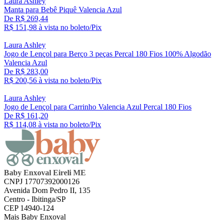
Laura Ashley
Manta para Bebê Piquê Valencia Azul
De R$ 269,44
R$ 151,
98
à vista no boleto/Pix
Laura Ashley
Jogo de Lençol para Berço 3 peças Percal 180 Fios 100% Algodão
Valencia Azul
De R$ 283,00
R$ 200,
56
à vista no boleto/Pix
Laura Ashley
Jogo de Lençol para Carrinho Valencia Azul Percal 180 Fios
De R$ 161,20
R$ 114,
08
à vista no boleto/Pix
Baby Enxoval Eireli ME
CNPJ 17707392000126
Avenida Dom Pedro II, 135
Centro - Ibitinga/SP
CEP 14940-124
Mais Baby Enxoval