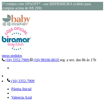
1ª compra com 10%OFF* - use BBPRIMEIRA (válido para
compras acima de R$ 299)
meus pedidos
(16) 3352-7909
(16) 98166-8610
seg. a sex. das 8h às 17h
(16) 3352-7909
Página Inicial
Valencia Azul