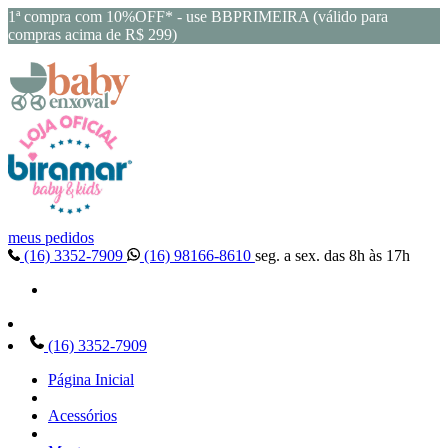
1ª compra com 10%OFF* - use BBPRIMEIRA (válido para
compras acima de R$ 299)
meus pedidos
(16) 3352-7909
(16) 98166-8610
seg. a sex. das 8h às 17h
(16) 3352-7909
Página Inicial
Acessórios