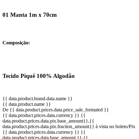
01 Manta 1m x 70cm
Composição:
Tecido Piquê 100% Algodão
{{ data.product.brand.data.name }}
{{ data.product.name }}
De {{ data.product.prices.data.price_sale_formated }}
{{ data.product.prices.data.currency }}
{{
data.product.prices.data.pix.base_amount}}
,{{
data.product.prices.data.pix.fraction_amount}}
à vista no boleto/Pix
{{ data.product.prices.data.currency }}
{{
data.product.prices.data.base_amount }}
,{{