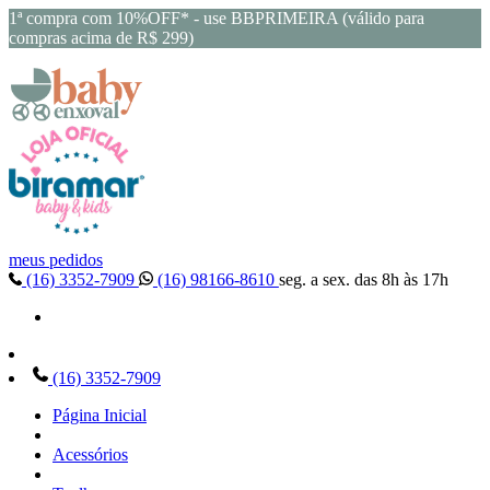
1ª compra com 10%OFF* - use BBPRIMEIRA (válido para
compras acima de R$ 299)
meus pedidos
(16) 3352-7909
(16) 98166-8610
seg. a sex. das 8h às 17h
(16) 3352-7909
Página Inicial
Acessórios