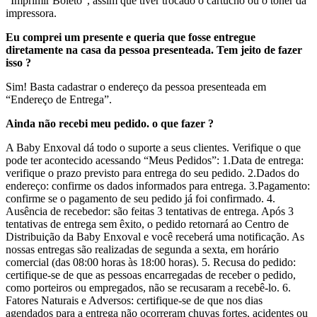
“Imprimir Boleto”, assim que tiver trocado o cartucho ou o toner da
impressora.
Eu comprei um presente e queria que fosse entregue
diretamente na casa da pessoa presenteada. Tem jeito de fazer
isso ?
Sim! Basta cadastrar o endereço da pessoa presenteada em
“Endereço de Entrega”.
Ainda não recebi meu pedido. o que fazer ?
A Baby Enxoval dá todo o suporte a seus clientes. Verifique o que
pode ter acontecido acessando “Meus Pedidos”: 1.Data de entrega:
verifique o prazo previsto para entrega do seu pedido. 2.Dados do
endereço: confirme os dados informados para entrega. 3.Pagamento:
confirme se o pagamento de seu pedido já foi confirmado. 4.
Ausência de recebedor: são feitas 3 tentativas de entrega. Após 3
tentativas de entrega sem êxito, o pedido retornará ao Centro de
Distribuição da Baby Enxoval e você receberá uma notificação. As
nossas entregas são realizadas de segunda a sexta, em horário
comercial (das 08:00 horas às 18:00 horas). 5. Recusa do pedido:
certifique-se de que as pessoas encarregadas de receber o pedido,
como porteiros ou empregados, não se recusaram a recebê-lo. 6.
Fatores Naturais e Adversos: certifique-se de que nos dias
agendados para a entrega não ocorreram chuvas fortes, acidentes ou