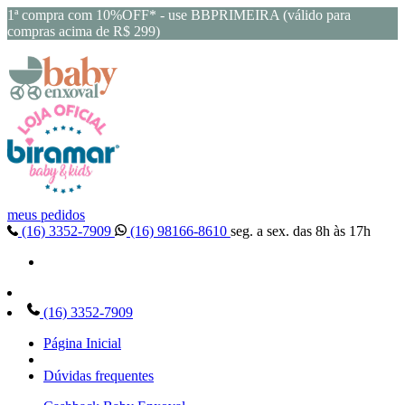
1ª compra com 10%OFF* - use BBPRIMEIRA (válido para
compras acima de R$ 299)
meus pedidos
(16) 3352-7909
(16) 98166-8610
seg. a sex. das 8h às 17h
(16) 3352-7909
Página Inicial
Dúvidas frequentes