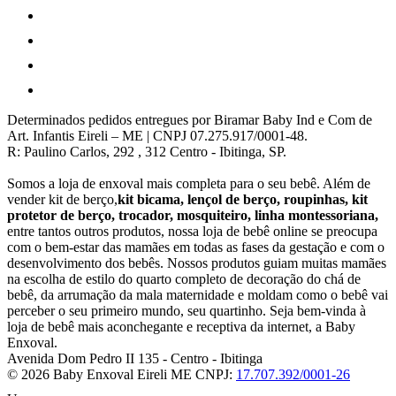
Determinados pedidos entregues por Biramar Baby Ind e Com de
Art. Infantis Eireli – ME | CNPJ 07.275.917/0001-48.
R: Paulino Carlos, 292 , 312 Centro - Ibitinga, SP.
Somos a loja de enxoval mais completa para o seu bebê. Além de
vender kit de berço,
kit bicama, lençol de berço, roupinhas, kit
protetor de berço, trocador, mosquiteiro, linha montessoriana,
entre tantos outros produtos, nossa loja de bebê online se preocupa
com o bem-estar das mamães em todas as fases da gestação e com o
desenvolvimento dos bebês. Nossos produtos guiam muitas mamães
na escolha de estilo do quarto completo de decoração do chá de
bebê, da arrumação da mala maternidade e moldam como o bebê vai
perceber o seu primeiro mundo, seu quartinho. Seja bem-vinda à
loja de bebê mais aconchegante e receptiva da internet, a Baby
Enxoval.
Avenida Dom Pedro II 135
-
Centro
-
Ibitinga
© 2026 Baby Enxoval Eireli ME
CNPJ:
17.707.392/0001-26