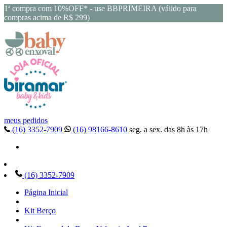
1ª compra com 10%OFF* - use BBPRIMEIRA (válido para
compras acima de R$ 299)
meus pedidos
(16) 3352-7909
(16) 98166-8610
seg. a sex. das 8h às 17h
(16) 3352-7909
Página Inicial
Kit Berço