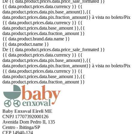
De {{ data.product.prices.data.price_sale_formated }}
{{ data.product.prices.data.currency }}
{{
data.product.prices.data.pix.base_amount}}
,{{
data.product.prices.data.pix.fraction_amount}}
à vista no boleto/Pix
{{ data.product.prices.data.currency }}
{{
data.product.prices.data.base_amount }}
,{{
data.product.prices.data.fraction_amount }}
{{ data.product.brand.data.name }}
{{ data.product.name }}
De {{ data.product.prices.data.price_sale_formated }}
{{ data.product.prices.data.currency }}
{{
data.product.prices.data.pix.base_amount}}
,{{
data.product.prices.data.pix.fraction_amount}}
à vista no boleto/Pix
{{ data.product.prices.data.currency }}
{{
data.product.prices.data.base_amount }}
,{{
data.product.prices.data.fraction_amount }}
Baby Enxoval Eireli ME
CNPJ 17707392000126
Avenida Dom Pedro II, 135
Centro - Ibitinga/SP
CEP 14940-124