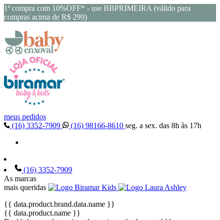
1ª compra com 10%OFF* - use BBPRIMEIRA (válido para
compras acima de R$ 299)
meus pedidos
(16) 3352-7909
(16) 98166-8610
seg. a sex. das 8h às 17h
(16) 3352-7909
As marcas
mais queridas
{{ data.product.brand.data.name }}
{{ data.product.name }}