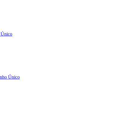
 Único
anho Único