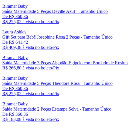
Biramar Baby
Saída Maternidade 5 Peças Deville Azul - Tamanho Único
De R$ 360,36
R$ 255,
02
à vista no boleto/Pix
Laura Ashley
Gift Set para Bebê Josephine Rosa 2 Peças - Tamanho Único
De R$ 641,42
R$ 469,
38
à vista no boleto/Pix
Biramar Baby
Saída Maternidade 3 Peças Algodão Egipcio com Bordado de Rosi
R$ 266,
80
à vista no boleto/Pix
Biramar Baby
Saída Maternidade 5 Peças Theodore Rosa - Tamanho Único
De R$ 360,36
R$ 255,
02
à vista no boleto/Pix
Biramar Baby
Saída Maternidade 2 Peças Estampa Selva - Tamanho Único
De R$ 360,36
R$ 183,
08
à vista no boleto/Pix