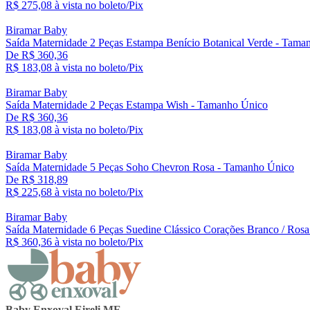
R$ 275,
08
à vista no boleto/Pix
Biramar Baby
Saída Maternidade 2 Peças Estampa Benício Botanical Verde - Tama
De R$ 360,36
R$ 183,
08
à vista no boleto/Pix
Biramar Baby
Saída Maternidade 2 Peças Estampa Wish - Tamanho Único
De R$ 360,36
R$ 183,
08
à vista no boleto/Pix
Biramar Baby
Saída Maternidade 5 Peças Soho Chevron Rosa - Tamanho Único
De R$ 318,89
R$ 225,
68
à vista no boleto/Pix
Biramar Baby
Saída Maternidade 6 Peças Suedine Clássico Corações Branco / Ros
R$ 360,
36
à vista no boleto/Pix
Baby Enxoval Eireli ME