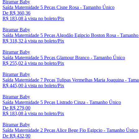
Biramar Baby
Saída Maternidade 5 Peças Cisne Rosa - Tamanho Único
De R$ 360,36
R$ 183,
08
à vista no boleto/Pix
Biramar Baby
Saída Maternidade 5 Peças Algodão Egipcio Boston Rosa - Tamanho
R$ 318,
32
à vista no boleto/Pix
Biramar Baby
Saída Maternidade 5 Peças Glamour Branco - Tamanho Único
R$ 255,
02
à vista no boleto/Pix
Biramar Baby
Saída Maternidade 7 Peças Tulipas Vermelhas Maria Joaquina - Tam
R$ 445,
00
à vista no boleto/Pix
Biramar Baby
Saída Maternidade 5 Peças Listrado Cinza - Tamanho Único
De R$ 279,00
R$ 183,
08
à vista no boleto/Pix
Biramar Baby
Saída Maternidade 2 Peças Alice Bege Fio Egipcio - Tamanho Único
De R$ 432,90