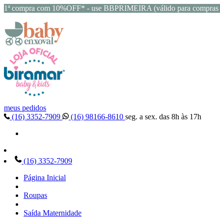
1ª compra com 10%OFF* - use BBPRIMEIRA (válido para compras 
meus pedidos
(16) 3352-7909
(16) 98166-8610
seg. a sex. das 8h às 17h
(16) 3352-7909
Página Inicial
Roupas
Saída Maternidade