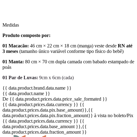
Medidas
Produto composto por:
01 Macacão:
46 cm × 22 cm × 18 cm (manga) veste desde
RN até
3 meses
(tamanho único variável conforme tipo físico do bebê)
01 Manta:
80 cm × 70 cm dupla camada com babado estampado de
poás
01 Par de Luvas:
9cm x 6cm (cada)
{{ data.product.brand.data.name }}
{{ data.product.name }}
De {{ data.product.prices.data.price_sale_formated }}
{{ data.product.prices.data.currency }}
{{
data.product.prices.data.pix.base_amount}}
,{{
data.product.prices.data.pix.fraction_amount}}
à vista no boleto/Pix
{{ data.product.prices.data.currency }}
{{
data.product.prices.data.base_amount }}
,{{
data.product.prices.data.fraction_amount }}