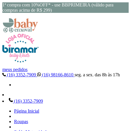
1ª compra com 10%OFF* - use BBPRIMEIRA (válido para
compras acima de R$ 299)
meus pedidos
(16) 3352-7909
(16) 98166-8610
seg. a sex. das 8h às 17h
(16) 3352-7909
Página Inicial
Roupas