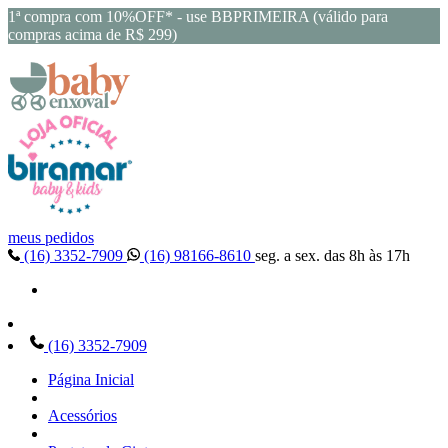
1ª compra com 10%OFF* - use BBPRIMEIRA (válido para
compras acima de R$ 299)
meus pedidos
(16) 3352-7909
(16) 98166-8610
seg. a sex. das 8h às 17h
(16) 3352-7909
Página Inicial
Acessórios