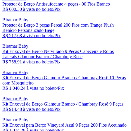
Protetor de Berço Antissufocante 4 peças 400 Fios Branco
R$ 600,
30
à vista no boleto/Pix
Biramar Baby
Protetor de Berço 3 peças Percal 200 Fios com Trança Plush
Benício Personalizado Bege
R$ 517,
68
à vista no boleto/Pix
Biramar Baby
Kit Enxoval de Berço Nervurado 9 Peças Cabeceira e Rolos
Laterais Glamour Branco / Chambray Rosê
R$ 758,
91
à vista no boleto/Pix
Biramar Baby
Kit Enxoval de Berço Glamour Branco / Chambray Rosê 10 Peças
com Mosquiteiro
R$ 1.040,
24
à vista no boleto/Pix
Biramar Baby
Kit Enxoval de Berço Glamour Branco / Chambray Rosê 9 Peças
R$ 914,
48
à vista no boleto/Pix
Biramar Baby
Kit Enxoval para Berço Vineyard Azul 9 Peças 200 Fios Acetinado
R$ 1.074,
28
à vista no boleto/Pix