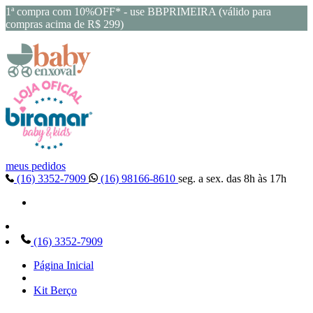
1ª compra com 10%OFF* - use BBPRIMEIRA (válido para
compras acima de R$ 299)
meus pedidos
(16) 3352-7909
(16) 98166-8610
seg. a sex. das 8h às 17h
(16) 3352-7909
Página Inicial
Kit Berço