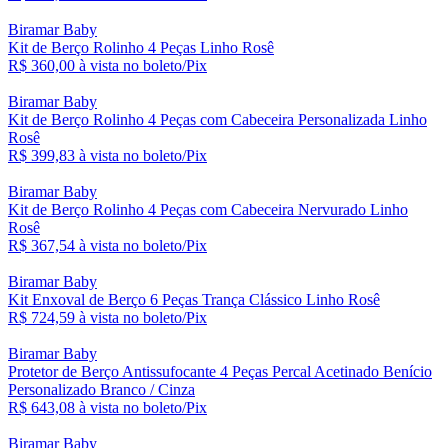
Biramar Baby
Kit de Berço Rolinho 4 Peças Linho Rosê
R$ 360,
00
à vista no boleto/Pix
Biramar Baby
Kit de Berço Rolinho 4 Peças com Cabeceira Personalizada Linho
Rosê
R$ 399,
83
à vista no boleto/Pix
Biramar Baby
Kit de Berço Rolinho 4 Peças com Cabeceira Nervurado Linho
Rosê
R$ 367,
54
à vista no boleto/Pix
Biramar Baby
Kit Enxoval de Berço 6 Peças Trança Clássico Linho Rosê
R$ 724,
59
à vista no boleto/Pix
Biramar Baby
Protetor de Berço Antissufocante 4 Peças Percal Acetinado Benício
Personalizado Branco / Cinza
R$ 643,
08
à vista no boleto/Pix
Biramar Baby