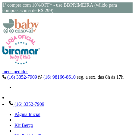
1ª compra com 10%OFF* - use BBPRIMEIRA (válido para
compras acima de R$ 299)
meus pedidos
(16) 3352-7909
(16) 98166-8610
seg. a sex. das 8h às 17h
(16) 3352-7909
Página Inicial
Kit Berço