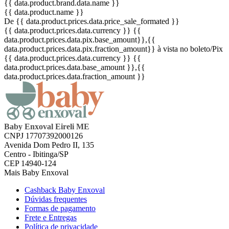
{{ data.product.brand.data.name }}
{{ data.product.name }}
De {{ data.product.prices.data.price_sale_formated }}
{{ data.product.prices.data.currency }}
{{
data.product.prices.data.pix.base_amount}}
,{{
data.product.prices.data.pix.fraction_amount}}
à vista no boleto/Pix
{{ data.product.prices.data.currency }}
{{
data.product.prices.data.base_amount }}
,{{
data.product.prices.data.fraction_amount }}
Baby Enxoval Eireli ME
CNPJ 17707392000126
Avenida Dom Pedro II, 135
Centro - Ibitinga/SP
CEP 14940-124
Mais Baby Enxoval
Cashback Baby Enxoval
Dúvidas frequentes
Formas de pagamento
Frete e Entregas
Política de privacidade