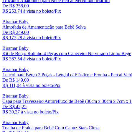
Trocador Anatômico para Bebê Percal Nervurado Marfim
De R$ 358,00
R$ 253,
74
à vista no boleto/Pix
Biramar Baby
Almofada de Amamentação para Bebê Selva
De R$ 249,00
R$ 177,
28
à vista no boleto/Pix
Biramar Baby
Kit de Berço Rolinho 4 Peças com Cabeceira Nervurado Linho Bege
R$ 367,
54
à vista no boleto/Pix
Biramar Baby
Lençol para Berço 2 Peças - Lençol c/ Elástico e Fronha - Percal Ver
De R$ 149,00
R$ 111,
04
à vista no boleto/Pix
Biramar Baby
Capa para Travesseiro Antirrefluxo de Bebê (36cm x 30cm x 7cm x 
De R$ 42,25
R$ 30,
27
à vista no boleto/Pix
Biramar Baby
Toalha de Fralda para Bebê Com Capuz Stars Cinza