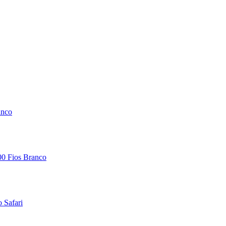
anco
300 Fios Branco
o Safari