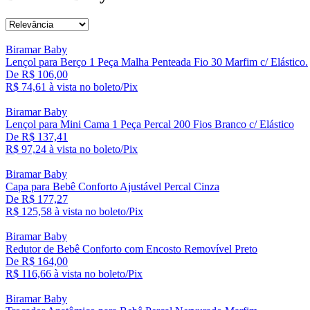
Biramar Baby
Lençol para Berço 1 Peça Malha Penteada Fio 30 Marfim c/ Elástico.
De R$ 106,00
R$ 74,
61
à vista no boleto/Pix
Biramar Baby
Lençol para Mini Cama 1 Peça Percal 200 Fios Branco c/ Elástico
De R$ 137,41
R$ 97,
24
à vista no boleto/Pix
Biramar Baby
Capa para Bebê Conforto Ajustável Percal Cinza
De R$ 177,27
R$ 125,
58
à vista no boleto/Pix
Biramar Baby
Redutor de Bebê Conforto com Encosto Removível Preto
De R$ 164,00
R$ 116,
66
à vista no boleto/Pix
Biramar Baby