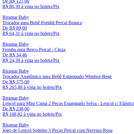
De R$ 121,00
R$ 86,
30
à vista no boleto/Pix
Biramar Baby
Trocador para Bebê Portátil Percal Branco
De R$ 89,00
R$ 64,
31
à vista no boleto/Pix
Biramar Baby
Fronha para Berço Percal - Cinza
De R$ 34,46
R$ 24,
38
à vista no boleto/Pix
Biramar Baby
Trocador Anatômico para Bebê Estampado Windsor Bege
De R$ 375,00
R$ 265,
88
à vista no boleto/Pix
Biramar Baby
Lençol para Mini Cama 2 Peças Estampado Selva - Lençol c/ Elástic
De R$ 238,00
R$ 168,
82
à vista no boleto/Pix
Biramar Baby
Jogo de Lençol Solteiro 3 Peças Percal com Nervura Rosa