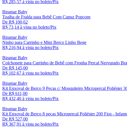
R$ 285,
57
à vista no boleto/Pix
Biramar Baby
Toalha de Fralda para Bebê Com Capuz Popcorn
De R$ 100,62
R$ 73,
14
à vista no boleto/Pix
Biramar Baby
Ninho para Carrinho e Mini Berço Linho Bege
R$ 216,
94
à vista no boleto/Pix
Biramar Baby
Colchonete para Carrinho de Bebê com Fronha Percal Nervurado Br
De R$ 145,00
R$ 102,
67
à vista no boleto/Pix
Biramar Baby
Kit Enxoval de Berço 9 Peças c/ Mosquiteiro Micropercal Poliéster 
De R$ 611,00
R$ 432,
40
à vista no boleto/Pix
Biramar Baby
Kit Enxoval de Berço 8 peças Micropercal Poliéster 200 Fios - Infant
De R$ 527,00
R$ 367,
91
à vista no boleto/Pix