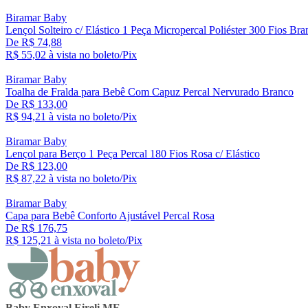
Biramar Baby
Lençol Solteiro c/ Elástico 1 Peça Micropercal Poliéster 300 Fios Bra
De R$ 74,88
R$ 55,
02
à vista no boleto/Pix
Biramar Baby
Toalha de Fralda para Bebê Com Capuz Percal Nervurado Branco
De R$ 133,00
R$ 94,
21
à vista no boleto/Pix
Biramar Baby
Lençol para Berço 1 Peça Percal 180 Fios Rosa c/ Elástico
De R$ 123,00
R$ 87,
22
à vista no boleto/Pix
Biramar Baby
Capa para Bebê Conforto Ajustável Percal Rosa
De R$ 176,75
R$ 125,
21
à vista no boleto/Pix
Baby Enxoval Eireli ME