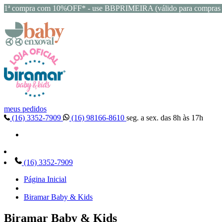
1ª compra com 10%OFF* - use BBPRIMEIRA (válido para compras 
meus pedidos
(16) 3352-7909
(16) 98166-8610
seg. a sex. das 8h às 17h
(16) 3352-7909
Página Inicial
Biramar Baby & Kids
Biramar Baby & Kids