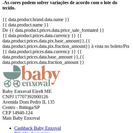
-As cores podem sofrer variações de acordo com o lote do
tecido.
{{ data.product.brand.data.name }}
{{ data.product.name }}
De {{ data.product.prices.data.price_sale_formated }}
{{ data.product.prices.data.currency }}
{{
data.product.prices.data.pix.base_amount}}
,{{
data.product.prices.data.pix.fraction_amount}}
à vista no boleto/Pix
{{ data.product.prices.data.currency }}
{{
data.product.prices.data.base_amount }}
,{{
data.product.prices.data.fraction_amount }}
Baby Enxoval Eireli ME
CNPJ 17707392000126
Avenida Dom Pedro II, 135
Centro - Ibitinga/SP
CEP 14940-124
Mais Baby Enxoval
Cashback Baby Enxoval