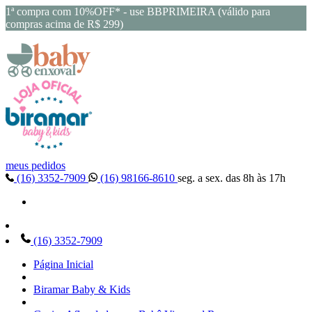
1ª compra com 10%OFF* - use BBPRIMEIRA (válido para
compras acima de R$ 299)
meus pedidos
(16) 3352-7909
(16) 98166-8610
seg. a sex. das 8h às 17h
(16) 3352-7909
Página Inicial
Biramar Baby & Kids