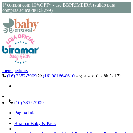
1ª compra com 10%OFF* - use BBPRIMEIRA (válido para
compras acima de R$ 299)
meus pedidos
(16) 3352-7909
(16) 98166-8610
seg. a sex. das 8h às 17h
(16) 3352-7909
Página Inicial
Biramar Baby & Kids