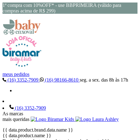
1ª compra com 10%OFF* - use BBPRIMEIRA (válido para
compras acima de R$ 299)
meus pedidos
(16) 3352-7909
(16) 98166-8610
seg. a sex. das 8h às 17h
(16) 3352-7909
As marcas
mais queridas
{{ data.product.brand.data.name }}
{{ data.product.name }}