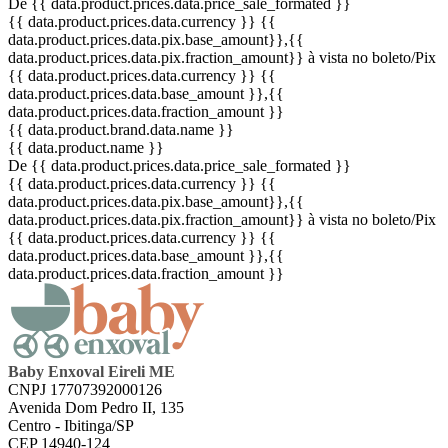
De {{ data.product.prices.data.price_sale_formated }}
{{ data.product.prices.data.currency }}
{{
data.product.prices.data.pix.base_amount}}
,{{
data.product.prices.data.pix.fraction_amount}}
à vista no boleto/Pix
{{ data.product.prices.data.currency }}
{{
data.product.prices.data.base_amount }}
,{{
data.product.prices.data.fraction_amount }}
{{ data.product.brand.data.name }}
{{ data.product.name }}
De {{ data.product.prices.data.price_sale_formated }}
{{ data.product.prices.data.currency }}
{{
data.product.prices.data.pix.base_amount}}
,{{
data.product.prices.data.pix.fraction_amount}}
à vista no boleto/Pix
{{ data.product.prices.data.currency }}
{{
data.product.prices.data.base_amount }}
,{{
data.product.prices.data.fraction_amount }}
Baby Enxoval Eireli ME
CNPJ 17707392000126
Avenida Dom Pedro II, 135
Centro - Ibitinga/SP
CEP 14940-124