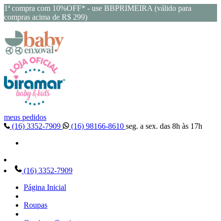
1ª compra com 10%OFF* - use BBPRIMEIRA (válido para
compras acima de R$ 299)
meus pedidos
(16) 3352-7909
(16) 98166-8610
seg. a sex. das 8h às 17h
(16) 3352-7909
Página Inicial
Roupas