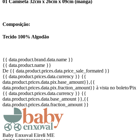
01 Camiseta 32cm x 26cm x 09cm (manga)
Composição:
Tecido 100% Algodão
{{ data.product.brand.data.name }}
{{ data.product.name }}
De {{ data.product.prices.data.price_sale_formated }}
{{ data.product.prices.data.currency }}
{{
data.product.prices.data.pix.base_amount}}
,{{
data.product.prices.data.pix.fraction_amount}}
à vista no boleto/Pix
{{ data.product.prices.data.currency }}
{{
data.product.prices.data.base_amount }}
,{{
data.product.prices.data.fraction_amount }}
Baby Enxoval Eireli ME