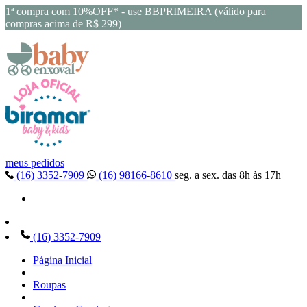
1ª compra com 10%OFF* - use BBPRIMEIRA (válido para
compras acima de R$ 299)
meus pedidos
(16) 3352-7909
(16) 98166-8610
seg. a sex. das 8h às 17h
(16) 3352-7909
Página Inicial
Roupas