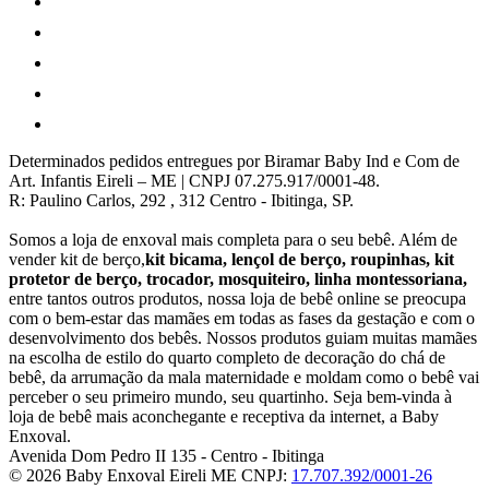
Determinados pedidos entregues por Biramar Baby Ind e Com de
Art. Infantis Eireli – ME | CNPJ 07.275.917/0001-48.
R: Paulino Carlos, 292 , 312 Centro - Ibitinga, SP.
Somos a loja de enxoval mais completa para o seu bebê. Além de
vender kit de berço,
kit bicama, lençol de berço, roupinhas, kit
protetor de berço, trocador, mosquiteiro, linha montessoriana,
entre tantos outros produtos, nossa loja de bebê online se preocupa
com o bem-estar das mamães em todas as fases da gestação e com o
desenvolvimento dos bebês. Nossos produtos guiam muitas mamães
na escolha de estilo do quarto completo de decoração do chá de
bebê, da arrumação da mala maternidade e moldam como o bebê vai
perceber o seu primeiro mundo, seu quartinho. Seja bem-vinda à
loja de bebê mais aconchegante e receptiva da internet, a Baby
Enxoval.
Avenida Dom Pedro II 135
-
Centro
-
Ibitinga
© 2026 Baby Enxoval Eireli ME
CNPJ:
17.707.392/0001-26