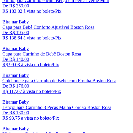
Ninho para Carrinho e Mini Berço em Percal Verde Mint
De R$ 259,00
R$ 183,
82
à vista no boleto/Pix
Biramar Baby
Capa para Bebê Conforto Ajustável Boston Rosa
De R$ 195,00
R$ 138,
64
à vista no boleto/Pix
Biramar Baby
Capa para Carrinho de Bebê Boston Rosa
De R$ 140,00
R$ 99,
08
à vista no boleto/Pix
Biramar Baby
Colchonete para Carrinho de Bebê com Fronha Boston Rosa
De R$ 176,00
R$ 117,
67
à vista no boleto/Pix
Biramar Baby
Lençol para Carrinho 3 Peças Malha Cordão Boston Rosa
De R$ 130,00
R$ 93,
75
à vista no boleto/Pix
Biramar Baby