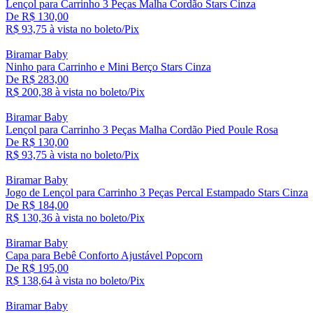
Lençol para Carrinho 3 Peças Malha Cordão Stars Cinza
De R$ 130,00
R$ 93,
75
à vista no boleto/Pix
Biramar Baby
Ninho para Carrinho e Mini Berço Stars Cinza
De R$ 283,00
R$ 200,
38
à vista no boleto/Pix
Biramar Baby
Lençol para Carrinho 3 Peças Malha Cordão Pied Poule Rosa
De R$ 130,00
R$ 93,
75
à vista no boleto/Pix
Biramar Baby
Jogo de Lençol para Carrinho 3 Peças Percal Estampado Stars Cinza
De R$ 184,00
R$ 130,
36
à vista no boleto/Pix
Biramar Baby
Capa para Bebê Conforto Ajustável Popcorn
De R$ 195,00
R$ 138,
64
à vista no boleto/Pix
Biramar Baby