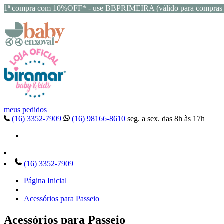
1ª compra com 10%OFF* - use BBPRIMEIRA (válido para compras 
meus pedidos
(16) 3352-7909
(16) 98166-8610
seg. a sex. das 8h às 17h
(16) 3352-7909
Página Inicial
Acessórios para Passeio
Acessórios para Passeio