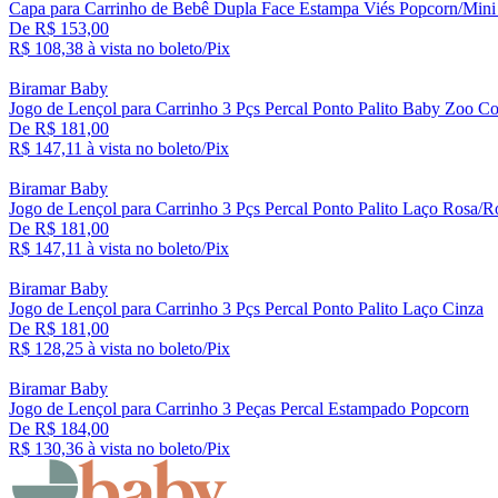
Capa para Carrinho de Bebê Dupla Face Estampa Viés Popcorn/Mini
De R$ 153,00
R$ 108,
38
à vista no boleto/Pix
Biramar Baby
Jogo de Lençol para Carrinho 3 Pçs Percal Ponto Palito Baby Zoo Co
De R$ 181,00
R$ 147,
11
à vista no boleto/Pix
Biramar Baby
Jogo de Lençol para Carrinho 3 Pçs Percal Ponto Palito Laço Rosa/R
De R$ 181,00
R$ 147,
11
à vista no boleto/Pix
Biramar Baby
Jogo de Lençol para Carrinho 3 Pçs Percal Ponto Palito Laço Cinza
De R$ 181,00
R$ 128,
25
à vista no boleto/Pix
Biramar Baby
Jogo de Lençol para Carrinho 3 Peças Percal Estampado Popcorn
De R$ 184,00
R$ 130,
36
à vista no boleto/Pix