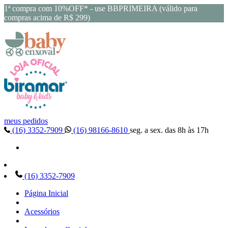
1ª compra com 10%OFF* - use BBPRIMEIRA (válido para
compras acima de R$ 299)
meus pedidos
(16) 3352-7909
(16) 98166-8610
seg. a sex. das 8h às 17h
(16) 3352-7909
Página Inicial
Acessórios