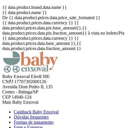
{{ data.product.brand.data.name }}
{{ data.product.name }}
De {{ data.product.prices.data.price_sale_formated }}
{{ data.product.prices.data.currency }}
{{
data.product.prices.data.pix.base_amount}}
,{{
data.product.prices.data.pix.fraction_amount}}
à vista no boleto/Pix
{{ data.product.prices.data.currency }}
{{
data.product.prices.data.base_amount }}
,{{
data.product.prices.data.fraction_amount }}
Baby Enxoval Eireli ME
CNPJ 17707392000126
Avenida Dom Pedro II, 135
Centro - Ibitinga/SP
CEP 14940-124
Mais Baby Enxoval
Cashback Baby Enxoval
Dúvidas frequentes
Formas de pagamento
Frete e Entregas