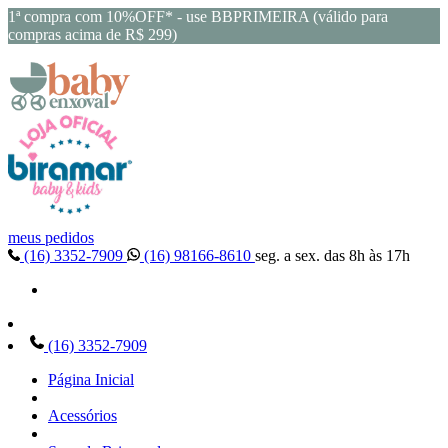
1ª compra com 10%OFF* - use BBPRIMEIRA (válido para
compras acima de R$ 299)
meus pedidos
(16) 3352-7909
(16) 98166-8610
seg. a sex. das 8h às 17h
(16) 3352-7909
Página Inicial
Acessórios