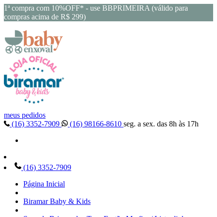
1ª compra com 10%OFF* - use BBPRIMEIRA (válido para
compras acima de R$ 299)
meus pedidos
(16) 3352-7909
(16) 98166-8610
seg. a sex. das 8h às 17h
(16) 3352-7909
Página Inicial
Biramar Baby & Kids