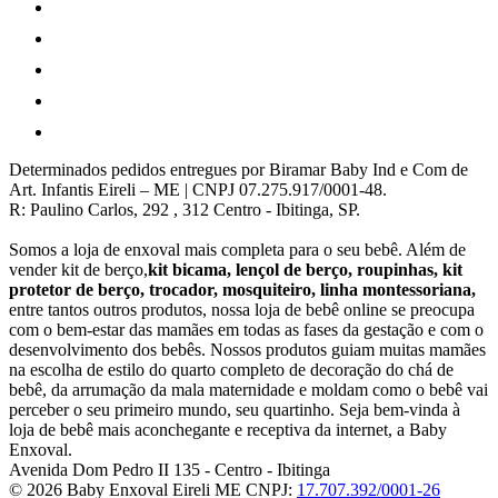
Determinados pedidos entregues por Biramar Baby Ind e Com de
Art. Infantis Eireli – ME | CNPJ 07.275.917/0001-48.
R: Paulino Carlos, 292 , 312 Centro - Ibitinga, SP.
Somos a loja de enxoval mais completa para o seu bebê. Além de
vender kit de berço,
kit bicama, lençol de berço, roupinhas, kit
protetor de berço, trocador, mosquiteiro, linha montessoriana,
entre tantos outros produtos, nossa loja de bebê online se preocupa
com o bem-estar das mamães em todas as fases da gestação e com o
desenvolvimento dos bebês. Nossos produtos guiam muitas mamães
na escolha de estilo do quarto completo de decoração do chá de
bebê, da arrumação da mala maternidade e moldam como o bebê vai
perceber o seu primeiro mundo, seu quartinho. Seja bem-vinda à
loja de bebê mais aconchegante e receptiva da internet, a Baby
Enxoval.
Avenida Dom Pedro II 135
-
Centro
-
Ibitinga
© 2026 Baby Enxoval Eireli ME
CNPJ:
17.707.392/0001-26