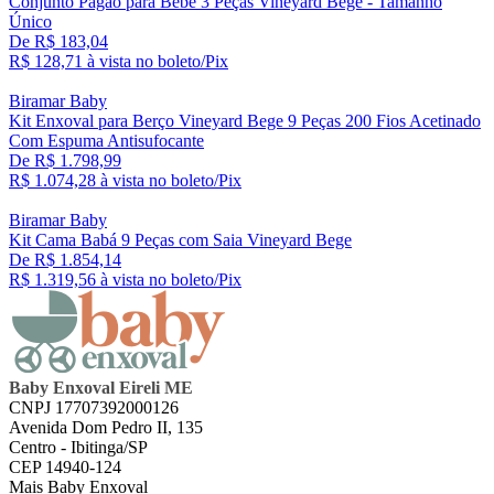
Conjunto Pagão para Bebê 3 Peças Vineyard Bege - Tamanho
Único
De R$ 183,04
R$ 128,
71
à vista no boleto/Pix
Biramar Baby
Kit Enxoval para Berço Vineyard Bege 9 Peças 200 Fios Acetinado
Com Espuma Antisufocante
De R$ 1.798,99
R$ 1.074,
28
à vista no boleto/Pix
Biramar Baby
Kit Cama Babá 9 Peças com Saia Vineyard Bege
De R$ 1.854,14
R$ 1.319,
56
à vista no boleto/Pix
Baby Enxoval Eireli ME
CNPJ 17707392000126
Avenida Dom Pedro II, 135
Centro - Ibitinga/SP
CEP 14940-124
Mais Baby Enxoval