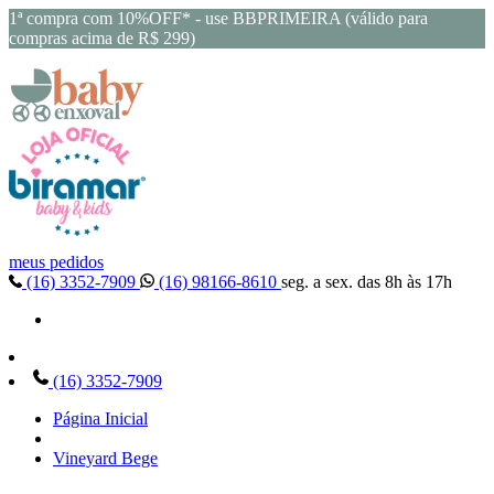
1ª compra com 10%OFF* - use BBPRIMEIRA (válido para
compras acima de R$ 299)
meus pedidos
(16) 3352-7909
(16) 98166-8610
seg. a sex. das 8h às 17h
(16) 3352-7909
Página Inicial
Vineyard Bege