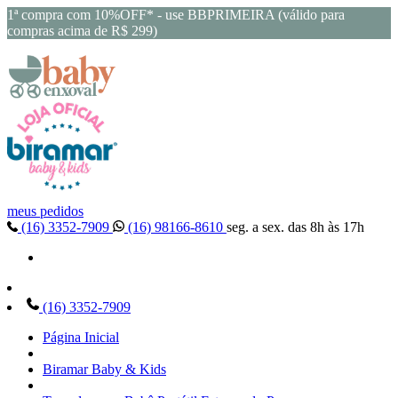
1ª compra com 10%OFF* - use BBPRIMEIRA (válido para
compras acima de R$ 299)
meus pedidos
(16) 3352-7909
(16) 98166-8610
seg. a sex. das 8h às 17h
(16) 3352-7909
Página Inicial
Biramar Baby & Kids