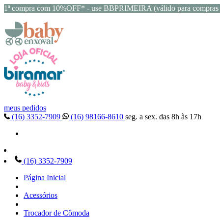
1ª compra com 10%OFF* - use BBPRIMEIRA (válido para compras 
meus pedidos
(16) 3352-7909
(16) 98166-8610
seg. a sex. das 8h às 17h
(16) 3352-7909
Página Inicial
Acessórios
Trocador de Cômoda