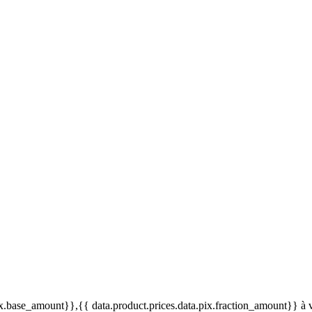
pix.base_amount}}
,{{ data.product.prices.data.pix.fraction_amount}}
à 