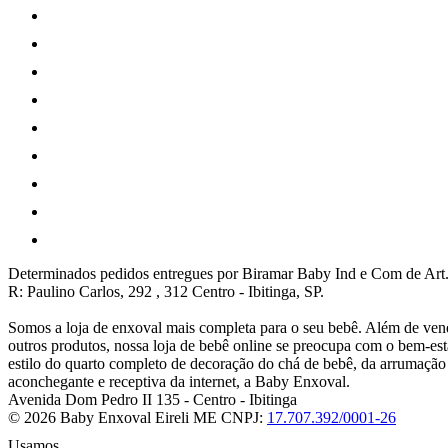
Determinados pedidos entregues por Biramar Baby Ind e Com de Art.
R: Paulino Carlos, 292 , 312 Centro - Ibitinga, SP.
Somos a loja de enxoval mais completa para o seu bebê. Além de vend
outros produtos, nossa loja de bebê online se preocupa com o bem-e
estilo do quarto completo de decoração do chá de bebê, da arrumaçã
aconchegante e receptiva da internet, a Baby Enxoval.
Avenida Dom Pedro II 135
-
Centro
-
Ibitinga
© 2026 Baby Enxoval Eireli ME
CNPJ:
17.707.392/0001-26
Usamos