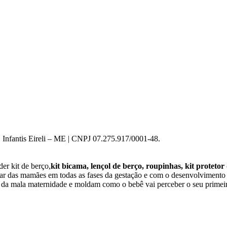
 Infantis Eireli – ME | CNPJ 07.275.917/0001-48.
er kit de berço,
kit bicama, lençol de berço, roupinhas, kit protetor
star das mamães em todas as fases da gestação e com o desenvolviment
o da mala maternidade e moldam como o bebê vai perceber o seu primeir