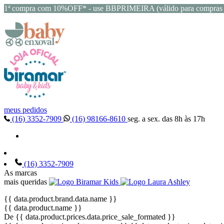
1ª compra com 10%OFF* - use BBPRIMEIRA (válido para compras 
meus pedidos
(16) 3352-7909
(16) 98166-8610
seg. a sex. das 8h às 17h
(16) 3352-7909
As marcas
mais queridas
{{ data.product.brand.data.name }}
{{ data.product.name }}
De {{ data.product.prices.data.price_sale_formated }}