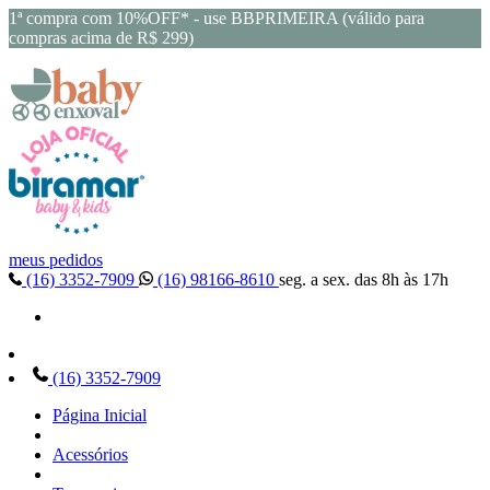
1ª compra com 10%OFF* - use BBPRIMEIRA (válido para
compras acima de R$ 299)
meus pedidos
(16) 3352-7909
(16) 98166-8610
seg. a sex. das 8h às 17h
(16) 3352-7909
Página Inicial
Acessórios