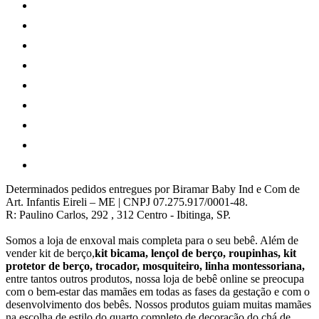
Determinados pedidos entregues por Biramar Baby Ind e Com de
Art. Infantis Eireli – ME | CNPJ 07.275.917/0001-48.
R: Paulino Carlos, 292 , 312 Centro - Ibitinga, SP.
Somos a loja de enxoval mais completa para o seu bebê. Além de
vender kit de berço,
kit bicama, lençol de berço, roupinhas, kit
protetor de berço, trocador, mosquiteiro, linha montessoriana,
entre tantos outros produtos, nossa loja de bebê online se preocupa
com o bem-estar das mamães em todas as fases da gestação e com o
desenvolvimento dos bebês. Nossos produtos guiam muitas mamães
na escolha de estilo do quarto completo de decoração do chá de