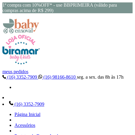
1ª compra com 10%OFF* - use BBPRIMEIRA (válido para
compras acima de R$ 299)
meus pedidos
(16) 3352-7909
(16) 98166-8610
seg. a sex. das 8h às 17h
(16) 3352-7909
Página Inicial
Acessórios