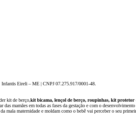
 Infantis Eireli – ME | CNPJ 07.275.917/0001-48.
er kit de berço,
kit bicama, lençol de berço, roupinhas, kit protetor
star das mamães em todas as fases da gestação e com o desenvolviment
o da mala maternidade e moldam como o bebê vai perceber o seu primeir