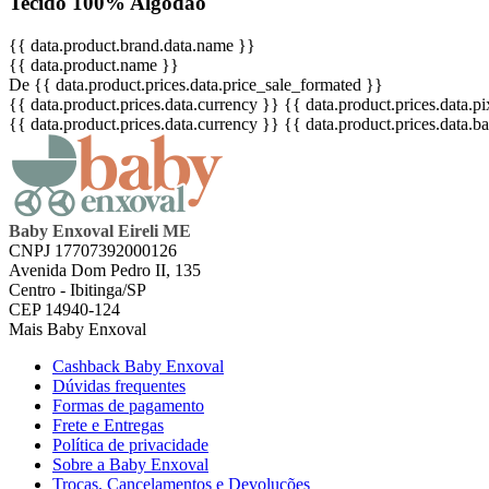
Tecido 100% Algodão
{{ data.product.brand.data.name }}
{{ data.product.name }}
De {{ data.product.prices.data.price_sale_formated }}
{{ data.product.prices.data.currency }}
{{ data.product.prices.data.
{{ data.product.prices.data.currency }}
{{ data.product.prices.data.
Baby Enxoval Eireli ME
CNPJ 17707392000126
Avenida Dom Pedro II, 135
Centro - Ibitinga/SP
CEP 14940-124
Mais Baby Enxoval
Cashback Baby Enxoval
Dúvidas frequentes
Formas de pagamento
Frete e Entregas
Política de privacidade
Sobre a Baby Enxoval
Trocas, Cancelamentos e Devoluções