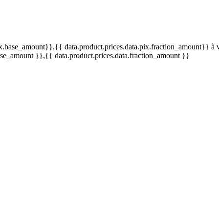
pix.base_amount}}
,{{ data.product.prices.data.pix.fraction_amount}}
à 
base_amount }}
,{{ data.product.prices.data.fraction_amount }}