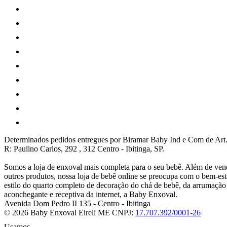
Determinados pedidos entregues por Biramar Baby Ind e Com de Art.
R: Paulino Carlos, 292 , 312 Centro - Ibitinga, SP.
Somos a loja de enxoval mais completa para o seu bebê. Além de vend
outros produtos, nossa loja de bebê online se preocupa com o bem-e
estilo do quarto completo de decoração do chá de bebê, da arrumaçã
aconchegante e receptiva da internet, a Baby Enxoval.
Avenida Dom Pedro II 135
-
Centro
-
Ibitinga
© 2026 Baby Enxoval Eireli ME
CNPJ:
17.707.392/0001-26
Usamos