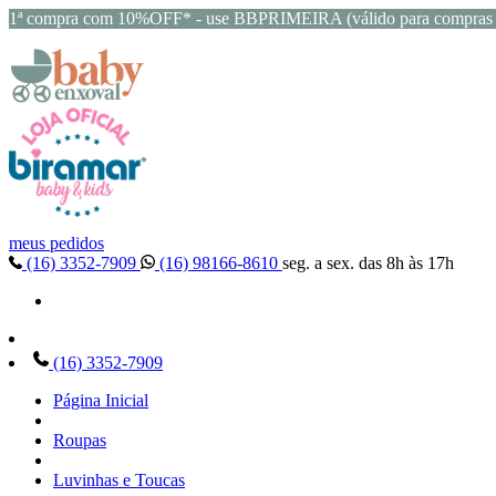
1ª compra com 10%OFF* - use BBPRIMEIRA (válido para compras 
meus pedidos
(16) 3352-7909
(16) 98166-8610
seg. a sex. das 8h às 17h
(16) 3352-7909
Página Inicial
Roupas
Luvinhas e Toucas