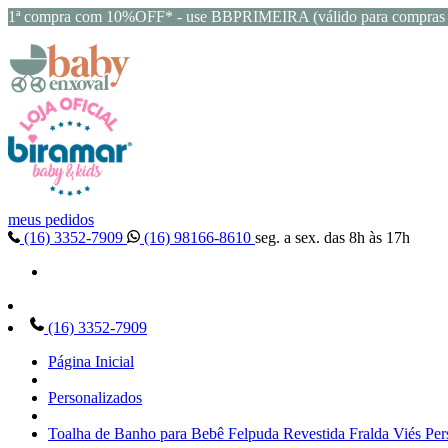
1ª compra com 10%OFF* - use BBPRIMEIRA (válido para compras 
meus pedidos
(16) 3352-7909
(16) 98166-8610
seg. a sex. das 8h às 17h
(16) 3352-7909
Página Inicial
Personalizados
Toalha de Banho para Bebê Felpuda Revestida Fralda Viés Per