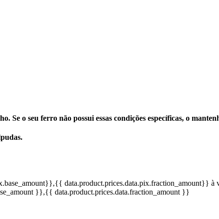
o. Se o seu ferro não possui essas condições específicas, o mant
lpudas.
pix.base_amount}}
,{{ data.product.prices.data.pix.fraction_amount}}
à 
base_amount }}
,{{ data.product.prices.data.fraction_amount }}