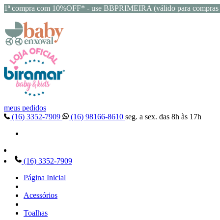
1ª compra com 10%OFF* - use BBPRIMEIRA (válido para compras 
meus pedidos
(16) 3352-7909
(16) 98166-8610
seg. a sex. das 8h às 17h
(16) 3352-7909
Página Inicial
Acessórios
Toalhas