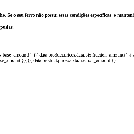
o. Se o seu ferro não possui essas condições específicas, o mant
lpudas.
pix.base_amount}}
,{{ data.product.prices.data.pix.fraction_amount}}
à 
base_amount }}
,{{ data.product.prices.data.fraction_amount }}