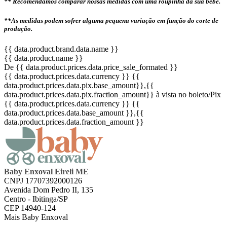
** Recomendamos comparar nossas medidas com uma roupinha da sua bebê.
**As medidas podem sofrer alguma pequena variação em função do corte de
produção.
{{ data.product.brand.data.name }}
{{ data.product.name }}
De {{ data.product.prices.data.price_sale_formated }}
{{ data.product.prices.data.currency }}
{{
data.product.prices.data.pix.base_amount}}
,{{
data.product.prices.data.pix.fraction_amount}}
à vista no boleto/Pix
{{ data.product.prices.data.currency }}
{{
data.product.prices.data.base_amount }}
,{{
data.product.prices.data.fraction_amount }}
Baby Enxoval Eireli ME
CNPJ 17707392000126
Avenida Dom Pedro II, 135
Centro - Ibitinga/SP
CEP 14940-124
Mais Baby Enxoval