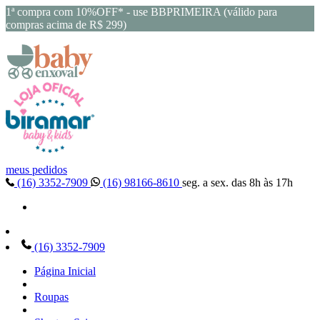
1ª compra com 10%OFF* - use BBPRIMEIRA (válido para
compras acima de R$ 299)
meus pedidos
(16) 3352-7909
(16) 98166-8610
seg. a sex. das 8h às 17h
(16) 3352-7909
Página Inicial
Roupas