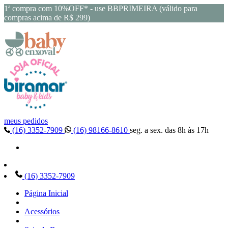
1ª compra com 10%OFF* - use BBPRIMEIRA (válido para
compras acima de R$ 299)
meus pedidos
(16) 3352-7909
(16) 98166-8610
seg. a sex. das 8h às 17h
(16) 3352-7909
Página Inicial
Acessórios