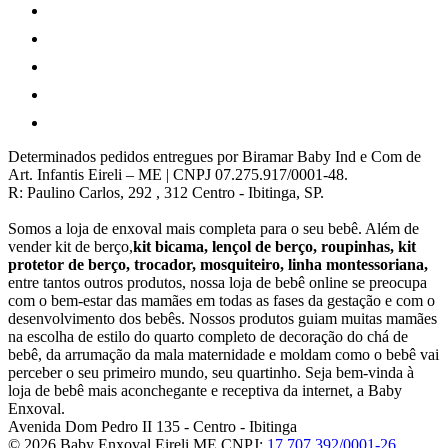
Determinados pedidos entregues por Biramar Baby Ind e Com de
Art. Infantis Eireli – ME | CNPJ 07.275.917/0001-48.
R: Paulino Carlos, 292 , 312 Centro - Ibitinga, SP.
Somos a loja de enxoval mais completa para o seu bebê. Além de
vender kit de berço,
kit bicama, lençol de berço, roupinhas, kit
protetor de berço, trocador, mosquiteiro, linha montessoriana,
entre tantos outros produtos, nossa loja de bebê online se preocupa
com o bem-estar das mamães em todas as fases da gestação e com o
desenvolvimento dos bebês. Nossos produtos guiam muitas mamães
na escolha de estilo do quarto completo de decoração do chá de
bebê, da arrumação da mala maternidade e moldam como o bebê vai
perceber o seu primeiro mundo, seu quartinho. Seja bem-vinda à
loja de bebê mais aconchegante e receptiva da internet, a Baby
Enxoval.
Avenida Dom Pedro II 135
-
Centro
-
Ibitinga
© 2026 Baby Enxoval Eireli ME
CNPJ:
17.707.392/0001-26