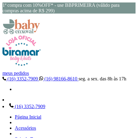
1ª compra com 10%OFF* - use BBPRIMEIRA (válido para
compras acima de R$ 299)
meus pedidos
(16) 3352-7909
(16) 98166-8610
seg. a sex. das 8h às 17h
(16) 3352-7909
Página Inicial
Acessórios