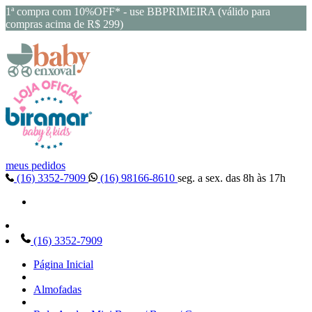
1ª compra com 10%OFF* - use BBPRIMEIRA (válido para
compras acima de R$ 299)
meus pedidos
(16) 3352-7909
(16) 98166-8610
seg. a sex. das 8h às 17h
(16) 3352-7909
Página Inicial
Almofadas