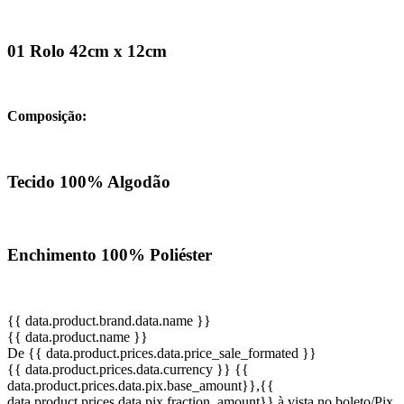
01 Rolo 42cm x 12cm
Composição:
Tecido 100% Algodão
Enchimento 100% Poliéster
{{ data.product.brand.data.name }}
{{ data.product.name }}
De {{ data.product.prices.data.price_sale_formated }}
{{ data.product.prices.data.currency }}
{{
data.product.prices.data.pix.base_amount}}
,{{
data.product.prices.data.pix.fraction_amount}}
à vista no boleto/Pix