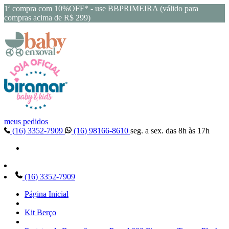
1ª compra com 10%OFF* - use BBPRIMEIRA (válido para
compras acima de R$ 299)
meus pedidos
(16) 3352-7909
(16) 98166-8610
seg. a sex. das 8h às 17h
(16) 3352-7909
Página Inicial
Kit Berço