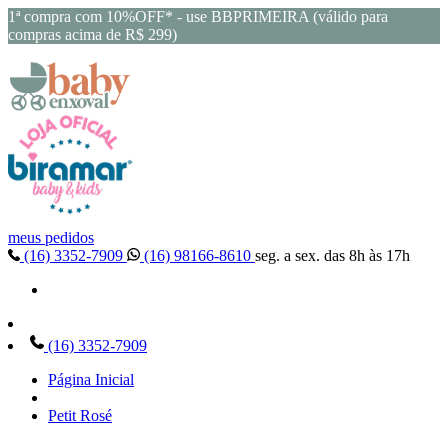
1ª compra com 10%OFF* - use BBPRIMEIRA (válido para
compras acima de R$ 299)
meus pedidos
(16) 3352-7909
(16) 98166-8610
seg. a sex. das 8h às 17h
(16) 3352-7909
Página Inicial
Petit Rosé