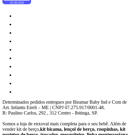
Determinados pedidos entregues por Biramar Baby Ind e Com de
Art. Infantis Eireli – ME | CNPJ 07.275.917/0001-48.
R: Paulino Carlos, 292 , 312 Centro - Ibitinga, SP.
Somos a loja de enxoval mais completa para o seu bebê. Além de
vender kit de berço,
kit bicama, lençol de berço, roupinhas, kit
protetor de berço, trocador, mosquiteiro, linha montessoriana,