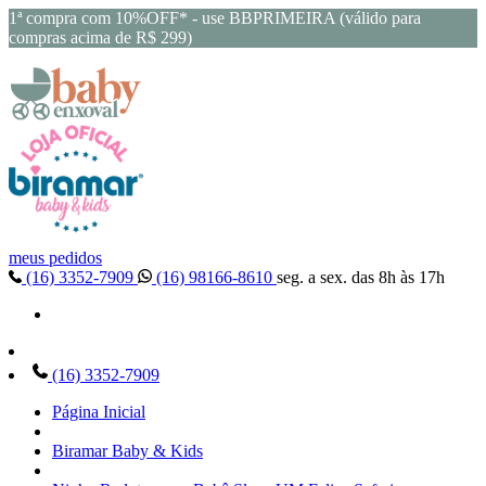
1ª compra com 10%OFF* - use BBPRIMEIRA (válido para
compras acima de R$ 299)
meus pedidos
(16) 3352-7909
(16) 98166-8610
seg. a sex. das 8h às 17h
(16) 3352-7909
Página Inicial
Biramar Baby & Kids