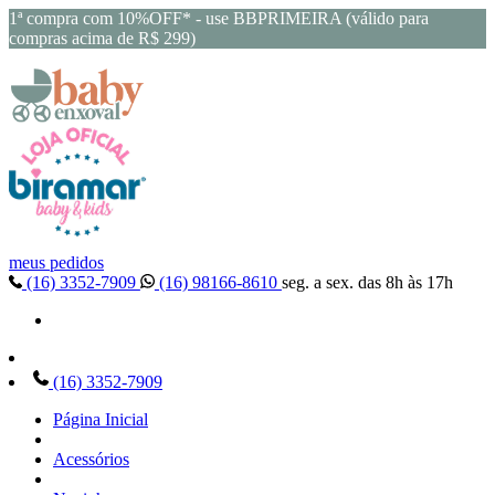
1ª compra com 10%OFF* - use BBPRIMEIRA (válido para
compras acima de R$ 299)
meus pedidos
(16) 3352-7909
(16) 98166-8610
seg. a sex. das 8h às 17h
(16) 3352-7909
Página Inicial
Acessórios