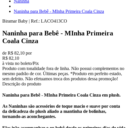
Naninha
Naninha para Bebê - MInha Primeira Coala Cinza
Biramar Baby
|
Ref.:
LACO413CO
Naninha para Bebê - MInha Primeira
Coala Cinza
de R$ 82,10 por
R$ 82,10
à vista no boleto/Pix
Produto com tonalidade fora de linha. Não possui complementos no
mesmo padrão de cor. Últimas peças. *Produto em perfeito estado,
sem defeito. Não efetuamos troca dos produtos dessa promoção!
Descrição do produto
Naninha para Bebê - MInha Primeira Coala Cinza em plush.
As Naninhas são acessórios de toque macio e suave por conta
da delicadeza do plush aliado a mantinha de bolinhas,
tornando-as aconchegantes.
Elas irão acompanhar o eu bebê desde os primeiros dias de vida