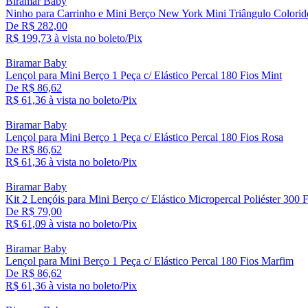
Biramar Baby
Ninho para Carrinho e Mini Berço New York Mini Triângulo Colorid
De R$ 282,00
R$ 199,
73
à vista no boleto/Pix
Biramar Baby
Lençol para Mini Berço 1 Peça c/ Elástico Percal 180 Fios Mint
De R$ 86,62
R$ 61,
36
à vista no boleto/Pix
Biramar Baby
Lençol para Mini Berço 1 Peça c/ Elástico Percal 180 Fios Rosa
De R$ 86,62
R$ 61,
36
à vista no boleto/Pix
Biramar Baby
Kit 2 Lençóis para Mini Berço c/ Elástico Micropercal Poliéster 300 
De R$ 79,00
R$ 61,
09
à vista no boleto/Pix
Biramar Baby
Lençol para Mini Berço 1 Peça c/ Elástico Percal 180 Fios Marfim
De R$ 86,62
R$ 61,
36
à vista no boleto/Pix