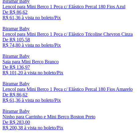
Biramar Baby
Lençol para Mini Berço 1 Peça c/ Elástico Percal 180 Fios Azul
De R$ 86,62
R$ 61,
36
à vista no boleto/Pix
Biramar Baby
Lençol para Mini Berço 1 Peça c/ Elástico Tricoline Chevron Cinza
De R$ 105,58
R$ 74,
80
à vista no boleto/Pix
Biramar Baby
Saia para Mini Berço Branco
De R$ 136,97
R$ 101,
20
à vista no boleto/Pix
Biramar Baby
Lençol para Mini Berço 1 Peça c/ Elástico Percal 180 Fios Amarelo
De R$ 86,62
R$ 61,
36
à vista no boleto/Pix
Biramar Baby
Ninho para Carrinho e Mini Berço Boston Preto
De R$ 283,00
R$ 200,
38
à vista no boleto/Pix