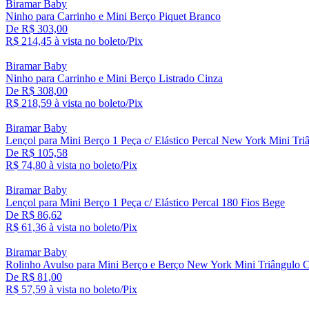
Biramar Baby
Ninho para Carrinho e Mini Berço Piquet Branco
De R$ 303,00
R$ 214,
45
à vista no boleto/Pix
Biramar Baby
Ninho para Carrinho e Mini Berço Listrado Cinza
De R$ 308,00
R$ 218,
59
à vista no boleto/Pix
Biramar Baby
Lençol para Mini Berço 1 Peça c/ Elástico Percal New York Mini Tri
De R$ 105,58
R$ 74,
80
à vista no boleto/Pix
Biramar Baby
Lençol para Mini Berço 1 Peça c/ Elástico Percal 180 Fios Bege
De R$ 86,62
R$ 61,
36
à vista no boleto/Pix
Biramar Baby
Rolinho Avulso para Mini Berço e Berço New York Mini Triângulo 
De R$ 81,00
R$ 57,
59
à vista no boleto/Pix