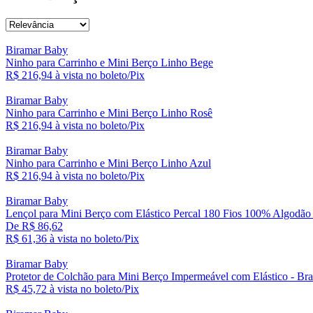
Biramar Baby
Ninho para Carrinho e Mini Berço Linho Bege
R$ 216,
94
à vista no boleto/Pix
Biramar Baby
Ninho para Carrinho e Mini Berço Linho Rosê
R$ 216,
94
à vista no boleto/Pix
Biramar Baby
Ninho para Carrinho e Mini Berço Linho Azul
R$ 216,
94
à vista no boleto/Pix
Biramar Baby
Lençol para Mini Berço com Elástico Percal 180 Fios 100% Algodão
De R$ 86,62
R$ 61,
36
à vista no boleto/Pix
Biramar Baby
Protetor de Colchão para Mini Berço Impermeável com Elástico - Br
R$ 45,
72
à vista no boleto/Pix