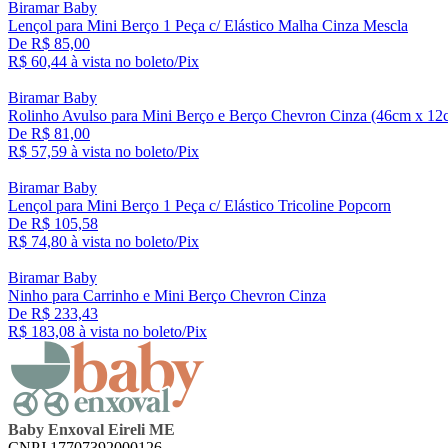
Biramar Baby
Lençol para Mini Berço 1 Peça c/ Elástico Malha Cinza Mescla
De R$ 85,00
R$ 60,
44
à vista no boleto/Pix
Biramar Baby
Rolinho Avulso para Mini Berço e Berço Chevron Cinza (46cm x 12
De R$ 81,00
R$ 57,
59
à vista no boleto/Pix
Biramar Baby
Lençol para Mini Berço 1 Peça c/ Elástico Tricoline Popcorn
De R$ 105,58
R$ 74,
80
à vista no boleto/Pix
Biramar Baby
Ninho para Carrinho e Mini Berço Chevron Cinza
De R$ 233,43
R$ 183,
08
à vista no boleto/Pix
Baby Enxoval Eireli ME
CNPJ 17707392000126