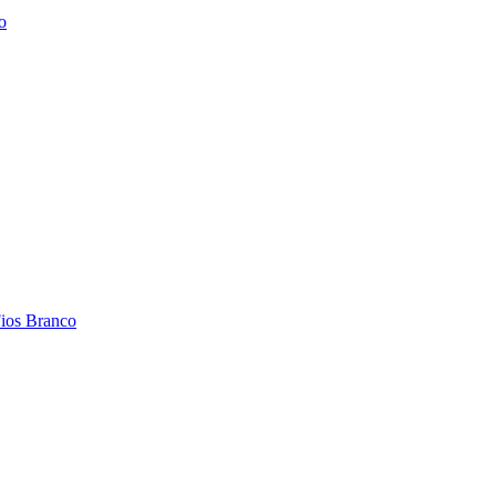
o
Fios Branco