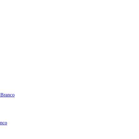
 Branco
anco