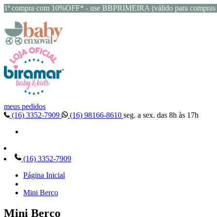
1ª compra com 10%OFF* - use BBPRIMEIRA (válido para compras 
meus pedidos
(16) 3352-7909
(16) 98166-8610
seg. a sex. das 8h às 17h
(16) 3352-7909
Página Inicial
Mini Berço
Mini Berço