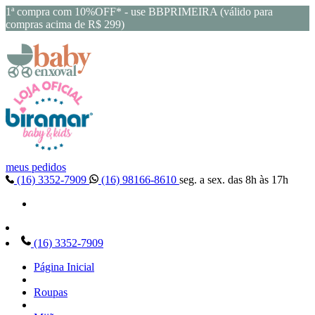
1ª compra com 10%OFF* - use BBPRIMEIRA (válido para
compras acima de R$ 299)
meus pedidos
(16) 3352-7909
(16) 98166-8610
seg. a sex. das 8h às 17h
(16) 3352-7909
Página Inicial
Roupas