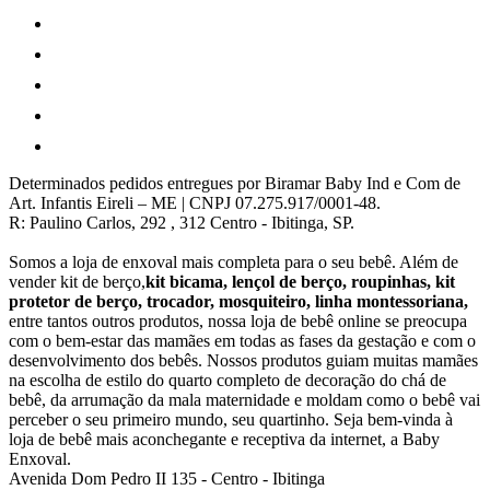
Determinados pedidos entregues por Biramar Baby Ind e Com de
Art. Infantis Eireli – ME | CNPJ 07.275.917/0001-48.
R: Paulino Carlos, 292 , 312 Centro - Ibitinga, SP.
Somos a loja de enxoval mais completa para o seu bebê. Além de
vender kit de berço,
kit bicama, lençol de berço, roupinhas, kit
protetor de berço, trocador, mosquiteiro, linha montessoriana,
entre tantos outros produtos, nossa loja de bebê online se preocupa
com o bem-estar das mamães em todas as fases da gestação e com o
desenvolvimento dos bebês. Nossos produtos guiam muitas mamães
na escolha de estilo do quarto completo de decoração do chá de
bebê, da arrumação da mala maternidade e moldam como o bebê vai
perceber o seu primeiro mundo, seu quartinho. Seja bem-vinda à
loja de bebê mais aconchegante e receptiva da internet, a Baby
Enxoval.
Avenida Dom Pedro II 135
-
Centro
-
Ibitinga