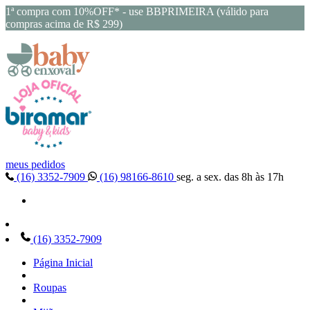
1ª compra com 10%OFF* - use BBPRIMEIRA (válido para
compras acima de R$ 299)
meus pedidos
(16) 3352-7909
(16) 98166-8610
seg. a sex. das 8h às 17h
(16) 3352-7909
Página Inicial
Roupas