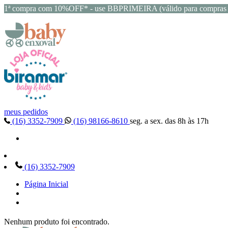
1ª compra com 10%OFF* - use BBPRIMEIRA (válido para compras 
meus pedidos
(16) 3352-7909
(16) 98166-8610
seg. a sex. das 8h às 17h
(16) 3352-7909
Página Inicial
Nenhum produto foi encontrado.