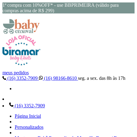
1ª compra com 10%OFF* - use BBPRIMEIRA (válido para
compras acima de R$ 299)
meus pedidos
(16) 3352-7909
(16) 98166-8610
seg. a sex. das 8h às 17h
(16) 3352-7909
Página Inicial
Personalizados