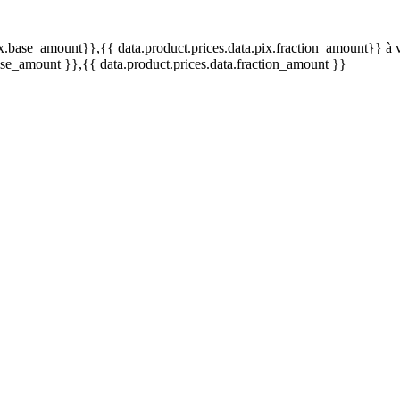
pix.base_amount}}
,{{ data.product.prices.data.pix.fraction_amount}}
à 
base_amount }}
,{{ data.product.prices.data.fraction_amount }}