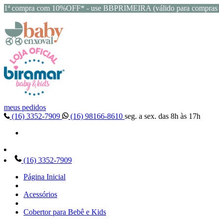
1ª compra com 10%OFF* - use BBPRIMEIRA (válido para compras 
meus pedidos
(16) 3352-7909
(16) 98166-8610
seg. a sex. das 8h às 17h
(16) 3352-7909
Página Inicial
Acessórios
Cobertor para Bebê e Kids