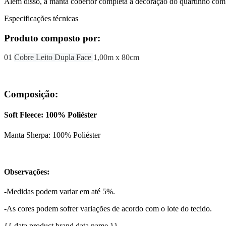
Além disso, a manta cobertor completa a decoração do quartinho com 
Especificações técnicas
Produto composto por:
01
Cobre Leito Dupla Face
1,00m x 80cm
Composição:
Soft Fleece: 100% Poliéster
Manta Sherpa: 100% Poliéster
Observações:
-Medidas podem variar em até 5%.
-As cores podem sofrer variações de acordo com o lote do tecido.
{{ data.product.brand.data.name }}