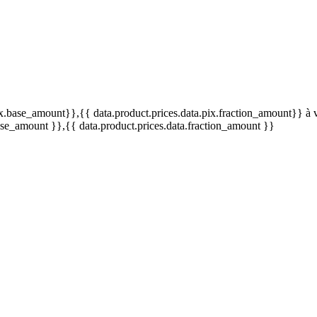
pix.base_amount}}
,{{ data.product.prices.data.pix.fraction_amount}}
à 
base_amount }}
,{{ data.product.prices.data.fraction_amount }}