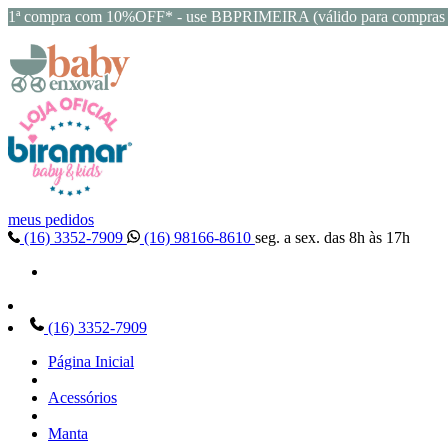
1ª compra com 10%OFF* - use BBPRIMEIRA (válido para compras 
meus pedidos
(16) 3352-7909
(16) 98166-8610
seg. a sex. das 8h às 17h
(16) 3352-7909
Página Inicial
Acessórios
Manta