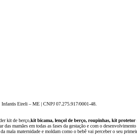
 Infantis Eireli – ME | CNPJ 07.275.917/0001-48.
er kit de berço,
kit bicama, lençol de berço, roupinhas, kit protetor
star das mamães em todas as fases da gestação e com o desenvolviment
o da mala maternidade e moldam como o bebê vai perceber o seu primeir