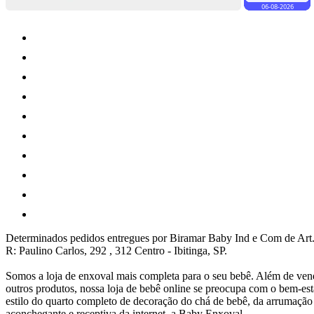
Determinados pedidos entregues por Biramar Baby Ind e Com de Art.
R: Paulino Carlos, 292 , 312 Centro - Ibitinga, SP.
Somos a loja de enxoval mais completa para o seu bebê. Além de vend
outros produtos, nossa loja de bebê online se preocupa com o bem-e
estilo do quarto completo de decoração do chá de bebê, da arrumaçã
aconchegante e receptiva da internet, a Baby Enxoval.