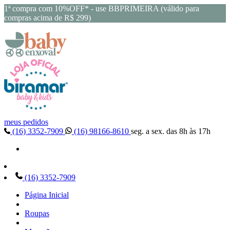
1ª compra com 10%OFF* - use BBPRIMEIRA (válido para
compras acima de R$ 299)
meus pedidos
(16) 3352-7909
(16) 98166-8610
seg. a sex. das 8h às 17h
(16) 3352-7909
Página Inicial
Roupas