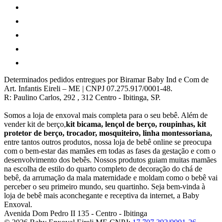
Determinados pedidos entregues por Biramar Baby Ind e Com de
Art. Infantis Eireli – ME | CNPJ 07.275.917/0001-48.
R: Paulino Carlos, 292 , 312 Centro - Ibitinga, SP.
Somos a loja de enxoval mais completa para o seu bebê. Além de
vender kit de berço,
kit bicama, lençol de berço, roupinhas, kit
protetor de berço, trocador, mosquiteiro, linha montessoriana,
entre tantos outros produtos, nossa loja de bebê online se preocupa
com o bem-estar das mamães em todas as fases da gestação e com o
desenvolvimento dos bebês. Nossos produtos guiam muitas mamães
na escolha de estilo do quarto completo de decoração do chá de
bebê, da arrumação da mala maternidade e moldam como o bebê vai
perceber o seu primeiro mundo, seu quartinho. Seja bem-vinda à
loja de bebê mais aconchegante e receptiva da internet, a Baby
Enxoval.
Avenida Dom Pedro II 135
-
Centro
-
Ibitinga