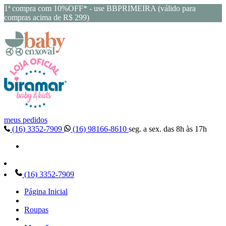
1ª compra com 10%OFF* - use BBPRIMEIRA (válido para
compras acima de R$ 299)
meus pedidos
(16) 3352-7909
(16) 98166-8610
seg. a sex. das 8h às 17h
(16) 3352-7909
Página Inicial
Roupas