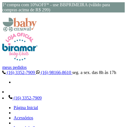
1ª compra com 10%OFF* - use BBPRIMEIRA (válido para
compras acima de R$ 299)
meus pedidos
(16) 3352-7909
(16) 98166-8610
seg. a sex. das 8h às 17h
(16) 3352-7909
Página Inicial
Acessórios