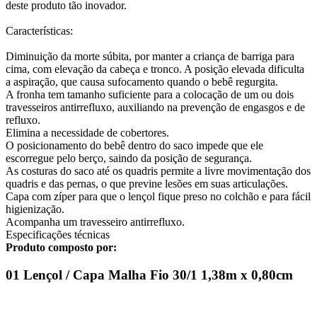
deste produto tão inovador.
Características:
Diminuição da morte súbita, por manter a criança de barriga para
cima, com elevação da cabeça e tronco. A posição elevada dificulta
a aspiração, que causa sufocamento quando o bebê regurgita.
A fronha tem tamanho suficiente para a colocação de um ou dois
travesseiros antirrefluxo, auxiliando na prevenção de engasgos e de
refluxo.
Elimina a necessidade de cobertores.
O posicionamento do bebê dentro do saco impede que ele
escorregue pelo berço, saindo da posição de segurança.
As costuras do saco até os quadris permite a livre movimentação dos
quadris e das pernas, o que previne lesões em suas articulações.
Capa com zíper para que o lençol fique preso no colchão e para fácil
higienização.
Acompanha um travesseiro antirrefluxo.
Especificações técnicas
Produto composto por:
01 Lençol / Capa Malha Fio 30/1 1,38m x 0,80cm