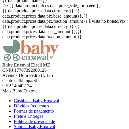
{{ data.product.name }}
De {{ data.product.prices.data.price_sale_formated }}
{{ data.product.prices.data.currency }}
{{
data.product.prices.data.pix.base_amount}}
,{{
data.product.prices.data.pix.fraction_amount}}
à vista no boleto/Pix
{{ data.product.prices.data.currency }}
{{
data.product.prices.data.base_amount }}
,{{
data.product.prices.data.fraction_amount }}
Baby Enxoval Eireli ME
CNPJ 17707392000126
Avenida Dom Pedro II, 135
Centro - Ibitinga/SP
CEP 14940-124
Mais Baby Enxoval
Cashback Baby Enxoval
Dúvidas frequentes
Formas de pagamento
Frete e Entregas
Política de privacidade
Sobre a Baby Enxoval