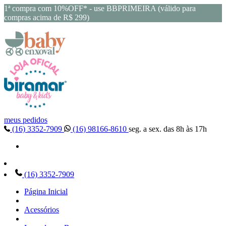
1ª compra com 10%OFF* - use BBPRIMEIRA (válido para
compras acima de R$ 299)
meus pedidos
(16) 3352-7909
(16) 98166-8610
seg. a sex. das 8h às 17h
(16) 3352-7909
Página Inicial
Acessórios