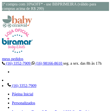
1ª compra com 10%OFF* - use BBPRIMEIRA (válido para
compras acima de R$ 299)
meus pedidos
(16) 3352-7909
(16) 98166-8610
seg. a sex. das 8h às 17h
(16) 3352-7909
Página Inicial
Personalizados