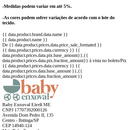
-Medidas podem variar em até 5%.
-As cores podem sofrer variações de acordo com o lote do
tecido.
{{ data.product.brand.data.name }}
{{ data.product.name }}
De {{ data.product.prices.data.price_sale_formated }}
{{ data.product.prices.data.currency }}
{{
data.product.prices.data.pix.base_amount}}
,{{
data.product.prices.data.pix.fraction_amount}}
à vista no boleto/Pix
{{ data.product.prices.data.currency }}
{{
data.product.prices.data.base_amount }}
,{{
data.product.prices.data.fraction_amount }}
Baby Enxoval Eireli ME
CNPJ 17707392000126
Avenida Dom Pedro II, 135
Centro - Ibitinga/SP
CEP 14940-124